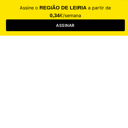
CALAMIDADE
Saúde
Desporto
Mercado
Cultura
Sociedade
Opinião
Revistas
RL Iniciativas
RL+65
RL Escolas