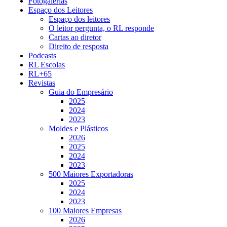
Fotogalerias
Espaço dos Leitores
Espaço dos leitores
O leitor pergunta, o RL responde
Cartas ao diretor
Direito de resposta
Podcasts
RL Escolas
RL+65
Revistas
Guia do Empresário
2025
2024
2023
Moldes e Plásticos
2026
2025
2024
2023
500 Maiores Exportadoras
2025
2024
2023
100 Maiores Empresas
2026