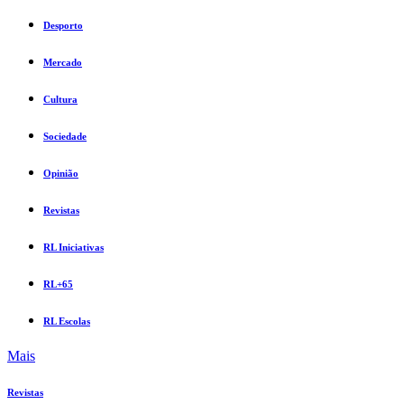
Desporto
Mercado
Cultura
Sociedade
Opinião
Revistas
RL Iniciativas
RL+65
RL Escolas
Mais
Revistas