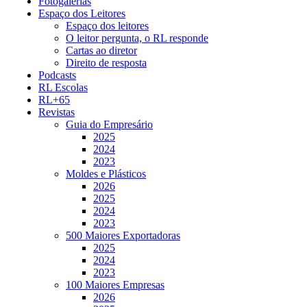
Fotogalerias
Espaço dos Leitores
Espaço dos leitores
O leitor pergunta, o RL responde
Cartas ao diretor
Direito de resposta
Podcasts
RL Escolas
RL+65
Revistas
Guia do Empresário
2025
2024
2023
Moldes e Plásticos
2026
2025
2024
2023
500 Maiores Exportadoras
2025
2024
2023
100 Maiores Empresas
2026