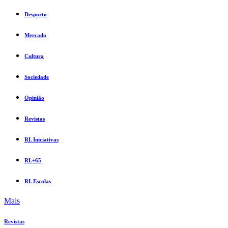
Desporto
Mercado
Cultura
Sociedade
Opinião
Revistas
RL Iniciativas
RL+65
RL Escolas
Mais
Revistas