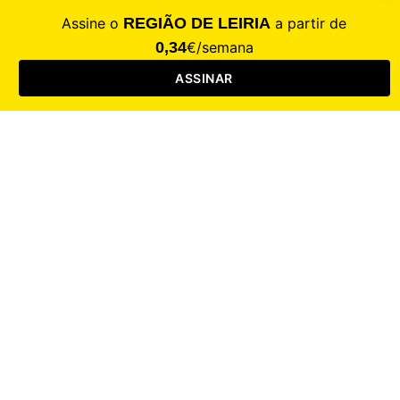
CALAMIDADE
Saúde
Desporto
Mercado
Cultura
Sociedade
Opinião
Revistas
RL Iniciativas
RL+65
RL Escolas