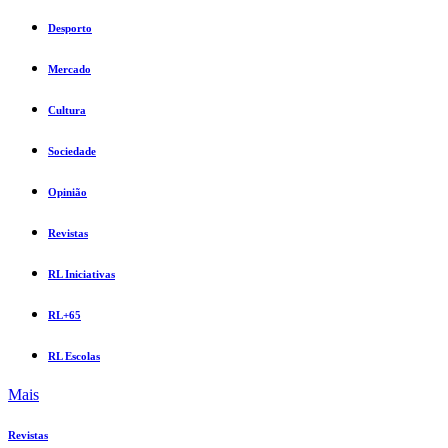
Desporto
Mercado
Cultura
Sociedade
Opinião
Revistas
RL Iniciativas
RL+65
RL Escolas
Mais
Revistas