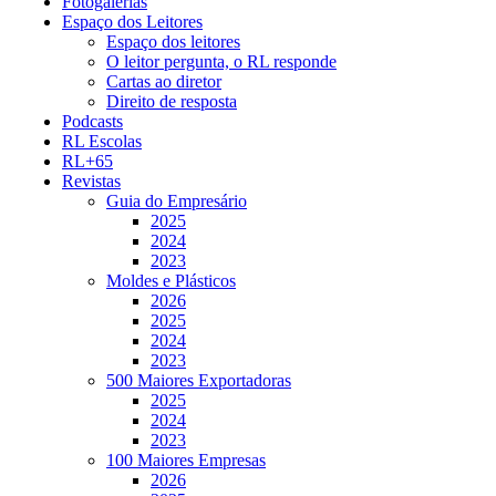
Fotogalerias
Espaço dos Leitores
Espaço dos leitores
O leitor pergunta, o RL responde
Cartas ao diretor
Direito de resposta
Podcasts
RL Escolas
RL+65
Revistas
Guia do Empresário
2025
2024
2023
Moldes e Plásticos
2026
2025
2024
2023
500 Maiores Exportadoras
2025
2024
2023
100 Maiores Empresas
2026