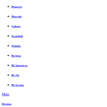
Desporto
Mercado
Cultura
Sociedade
Opinião
Revistas
RL Iniciativas
RL+65
RL Escolas
Mais
Revistas