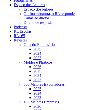
Fotogalerias
Espaço dos Leitores
Espaço dos leitores
O leitor pergunta, o RL responde
Cartas ao diretor
Direito de resposta
Podcasts
RL Escolas
RL+65
Revistas
Guia do Empresário
2025
2024
2023
Moldes e Plásticos
2026
2025
2024
2023
500 Maiores Exportadoras
2025
2024
2023
100 Maiores Empresas
2026