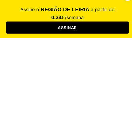
CALAMIDADE
Saúde
Desporto
Mercado
Cultura
Sociedade
Opinião
Revistas
RL Iniciativas
RL+65
RL Escolas