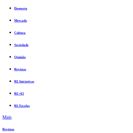
Desporto
Mercado
Cultura
Sociedade
Opinião
Revistas
RL Iniciativas
RL+65
RL Escolas
Mais
Revistas