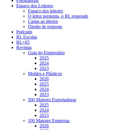
Fotogalerias
Espaço dos Leitores
Espaço dos leitores
O leitor pergunta, o RL responde
Cartas ao diretor
Direito de resposta
Podcasts
RL Escolas
RL+65
Revistas
Guia do Empresário
2025
2024
2023
Moldes e Plásticos
2026
2025
2024
2023
500 Maiores Exportadoras
2025
2024
2023
100 Maiores Empresas
2026