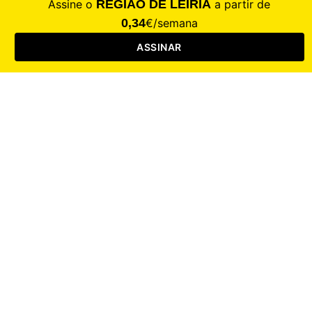
Saúde
Desporto
Mercado
Cultura
Sociedade
Opinião
Revistas
RL Iniciativas
RL+65
RL Escolas
Mais