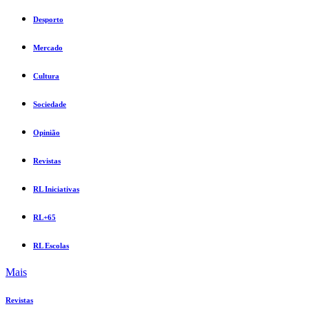
Desporto
Mercado
Cultura
Sociedade
Opinião
Revistas
RL Iniciativas
RL+65
RL Escolas
Mais
Revistas