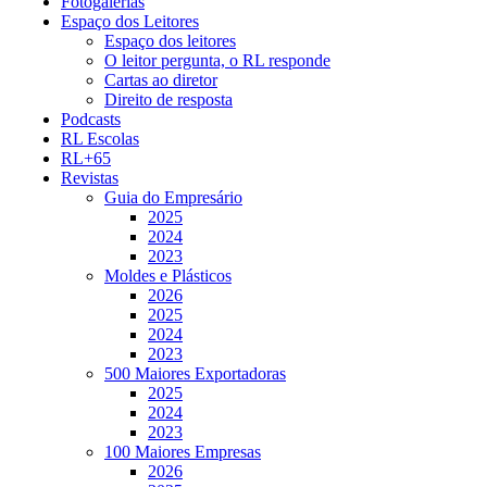
Fotogalerias
Espaço dos Leitores
Espaço dos leitores
O leitor pergunta, o RL responde
Cartas ao diretor
Direito de resposta
Podcasts
RL Escolas
RL+65
Revistas
Guia do Empresário
2025
2024
2023
Moldes e Plásticos
2026
2025
2024
2023
500 Maiores Exportadoras
2025
2024
2023
100 Maiores Empresas
2026