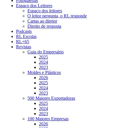
Fotogalerias
Espaço dos Leitores
Espaço dos leitores
O leitor pergunta, o RL responde
Cartas ao diretor
Direito de resposta
Podcasts
RL Escolas
RL+65
Revistas
Guia do Empresário
2025
2024
2023
Moldes e Plásticos
2026
2025
2024
2023
500 Maiores Exportadoras
2025
2024
2023
100 Maiores Empresas
2026