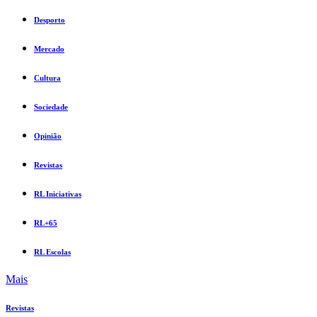
Desporto
Mercado
Cultura
Sociedade
Opinião
Revistas
RL Iniciativas
RL+65
RL Escolas
Mais
Revistas