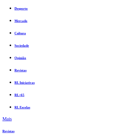
Desporto
Mercado
Cultura
Sociedade
Opinião
Revistas
RL Iniciativas
RL+65
RL Escolas
Mais
Revistas