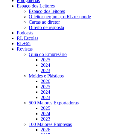
Fotogalerias
Espaço dos Leitores
Espaço dos leitores
O leitor pergunta, o RL responde
Cartas ao diretor
Direito de resposta
Podcasts
RL Escolas
RL+65
Revistas
Guia do Empresário
2025
2024
2023
Moldes e Plásticos
2026
2025
2024
2023
500 Maiores Exportadoras
2025
2024
2023
100 Maiores Empresas
2026