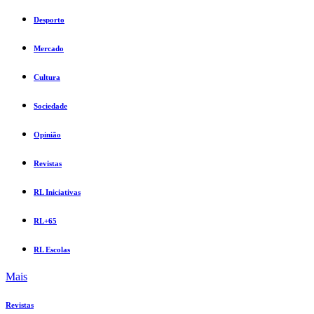
Desporto
Mercado
Cultura
Sociedade
Opinião
Revistas
RL Iniciativas
RL+65
RL Escolas
Mais
Revistas