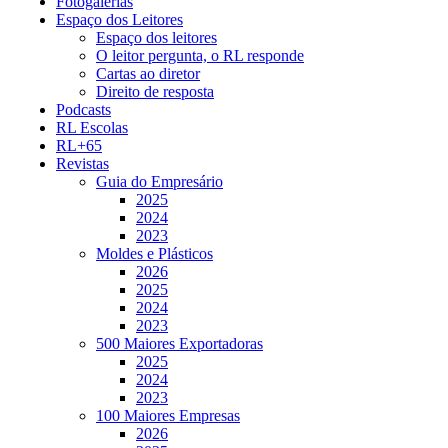
Fotogalerias
Espaço dos Leitores
Espaço dos leitores
O leitor pergunta, o RL responde
Cartas ao diretor
Direito de resposta
Podcasts
RL Escolas
RL+65
Revistas
Guia do Empresário
2025
2024
2023
Moldes e Plásticos
2026
2025
2024
2023
500 Maiores Exportadoras
2025
2024
2023
100 Maiores Empresas
2026