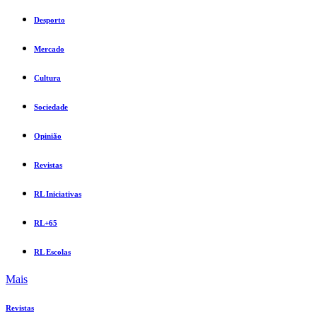
Desporto
Mercado
Cultura
Sociedade
Opinião
Revistas
RL Iniciativas
RL+65
RL Escolas
Mais
Revistas