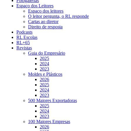
Fotogalerias
Espaço dos Leitores
Espaço dos leitores
O leitor pergunta, o RL responde
Cartas ao diretor
Direito de resposta
Podcasts
RL Escolas
RL+65
Revistas
Guia do Empresário
2025
2024
2023
Moldes e Plásticos
2026
2025
2024
2023
500 Maiores Exportadoras
2025
2024
2023
100 Maiores Empresas
2026