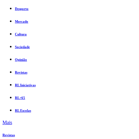
Desporto
Mercado
Cultura
Sociedade
Opinião
Revistas
RL Iniciativas
RL+65
RL Escolas
Mais
Revistas