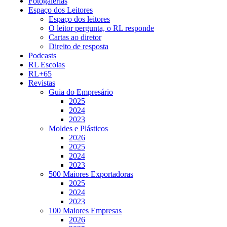
Fotogalerias
Espaço dos Leitores
Espaço dos leitores
O leitor pergunta, o RL responde
Cartas ao diretor
Direito de resposta
Podcasts
RL Escolas
RL+65
Revistas
Guia do Empresário
2025
2024
2023
Moldes e Plásticos
2026
2025
2024
2023
500 Maiores Exportadoras
2025
2024
2023
100 Maiores Empresas
2026