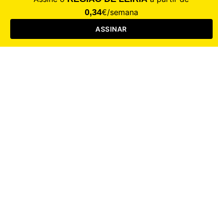
Saúde
Desporto
Mercado
Cultura
Sociedade
Opinião
Revistas
RL Iniciativas
RL+65
RL Escolas
Mais