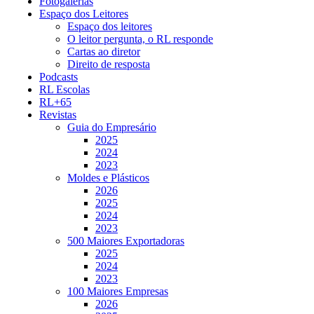
Fotogalerias
Espaço dos Leitores
Espaço dos leitores
O leitor pergunta, o RL responde
Cartas ao diretor
Direito de resposta
Podcasts
RL Escolas
RL+65
Revistas
Guia do Empresário
2025
2024
2023
Moldes e Plásticos
2026
2025
2024
2023
500 Maiores Exportadoras
2025
2024
2023
100 Maiores Empresas
2026