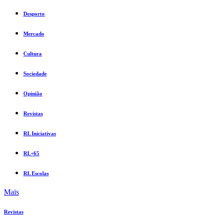
Desporto
Mercado
Cultura
Sociedade
Opinião
Revistas
RL Iniciativas
RL+65
RL Escolas
Mais
Revistas