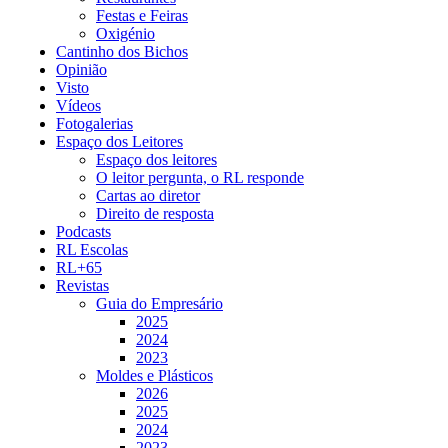
Festas e Feiras
Oxigénio
Cantinho dos Bichos
Opinião
Visto
Vídeos
Fotogalerias
Espaço dos Leitores
Espaço dos leitores
O leitor pergunta, o RL responde
Cartas ao diretor
Direito de resposta
Podcasts
RL Escolas
RL+65
Revistas
Guia do Empresário
2025
2024
2023
Moldes e Plásticos
2026
2025
2024
2023