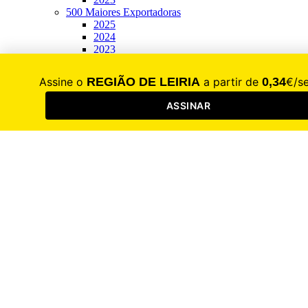
500 Maiores Exportadoras
2025
2024
2023
100 Maiores Empresas
2026
2025
2024
2023
Diretório de Saúde
2026
2025
2024
2023
RL Iniciativas
Festa do Desporto
2025
2024
2023
2022
2021
Fórum Emprego e Formação
2026
2025