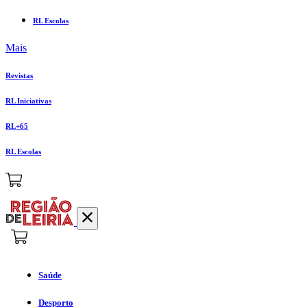
RL Escolas
Mais
Revistas
RL Iniciativas
RL+65
RL Escolas
Saúde
Desporto