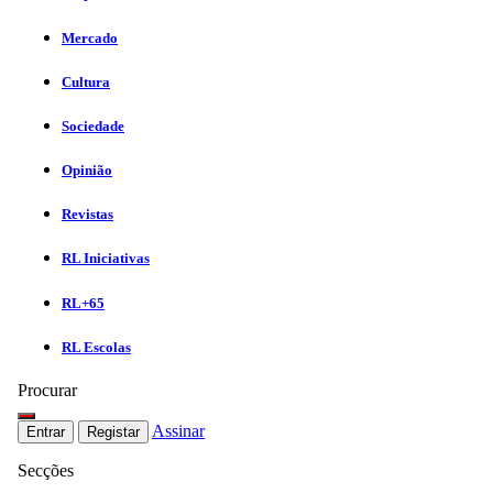
Mercado
Cultura
Sociedade
Opinião
Revistas
RL Iniciativas
RL+65
RL Escolas
Procurar
Assinar
Entrar
Registar
Secções