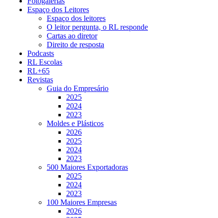
Fotogalerias
Espaço dos Leitores
Espaço dos leitores
O leitor pergunta, o RL responde
Cartas ao diretor
Direito de resposta
Podcasts
RL Escolas
RL+65
Revistas
Guia do Empresário
2025
2024
2023
Moldes e Plásticos
2026
2025
2024
2023
500 Maiores Exportadoras
2025
2024
2023
100 Maiores Empresas
2026