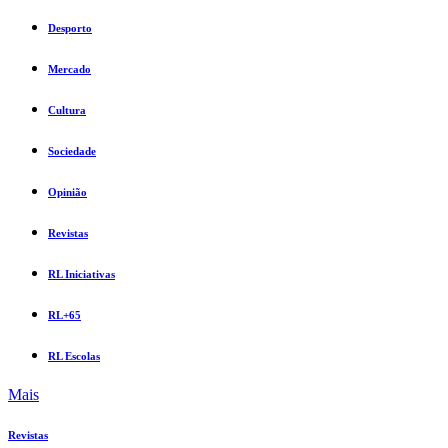
Desporto
Mercado
Cultura
Sociedade
Opinião
Revistas
RL Iniciativas
RL+65
RL Escolas
Mais
Revistas