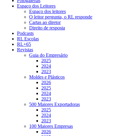
Fotogalerias
Espaço dos Leitores
Espaço dos leitores
O leitor pergunta, o RL responde
Cartas ao diretor
Direito de resposta
Podcasts
RL Escolas
RL+65
Revistas
Guia do Empresário
2025
2024
2023
Moldes e Plásticos
2026
2025
2024
2023
500 Maiores Exportadoras
2025
2024
2023
100 Maiores Empresas
2026