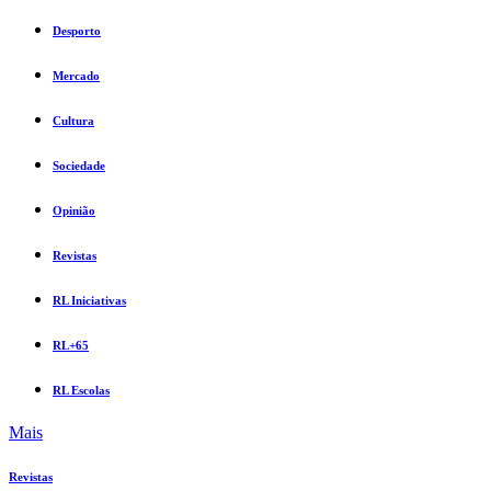
Desporto
Mercado
Cultura
Sociedade
Opinião
Revistas
RL Iniciativas
RL+65
RL Escolas
Mais
Revistas