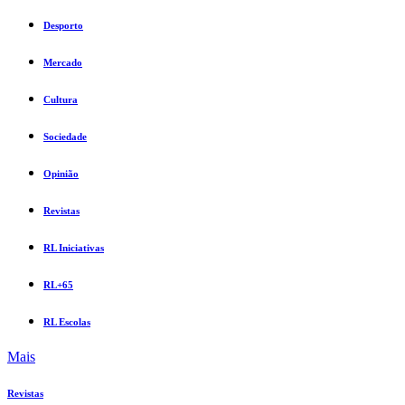
Desporto
Mercado
Cultura
Sociedade
Opinião
Revistas
RL Iniciativas
RL+65
RL Escolas
Mais
Revistas