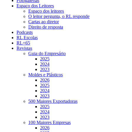
Fotogalerias
Espaço dos Leitores
Espaço dos leitores
O leitor pergunta, o RL responde
Cartas ao diretor
Direito de resposta
Podcasts
RL Escolas
RL+65
Revistas
Guia do Empresário
2025
2024
2023
Moldes e Plásticos
2026
2025
2024
2023
500 Maiores Exportadoras
2025
2024
2023
100 Maiores Empresas
2026