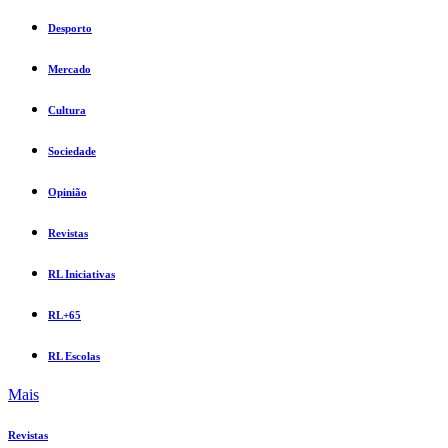
Desporto
Mercado
Cultura
Sociedade
Opinião
Revistas
RL Iniciativas
RL+65
RL Escolas
Mais
Revistas