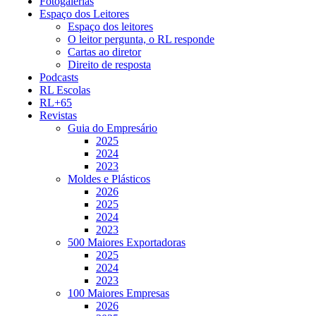
Fotogalerias
Espaço dos Leitores
Espaço dos leitores
O leitor pergunta, o RL responde
Cartas ao diretor
Direito de resposta
Podcasts
RL Escolas
RL+65
Revistas
Guia do Empresário
2025
2024
2023
Moldes e Plásticos
2026
2025
2024
2023
500 Maiores Exportadoras
2025
2024
2023
100 Maiores Empresas
2026