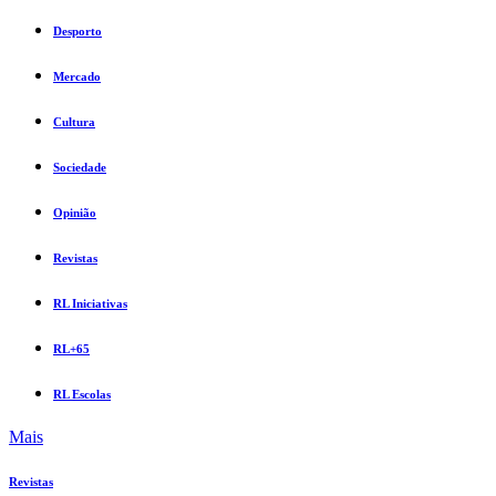
Desporto
Mercado
Cultura
Sociedade
Opinião
Revistas
RL Iniciativas
RL+65
RL Escolas
Mais
Revistas