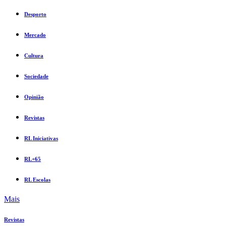
Desporto
Mercado
Cultura
Sociedade
Opinião
Revistas
RL Iniciativas
RL+65
RL Escolas
Mais
Revistas