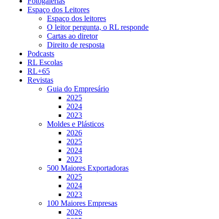
Fotogalerias
Espaço dos Leitores
Espaço dos leitores
O leitor pergunta, o RL responde
Cartas ao diretor
Direito de resposta
Podcasts
RL Escolas
RL+65
Revistas
Guia do Empresário
2025
2024
2023
Moldes e Plásticos
2026
2025
2024
2023
500 Maiores Exportadoras
2025
2024
2023
100 Maiores Empresas
2026