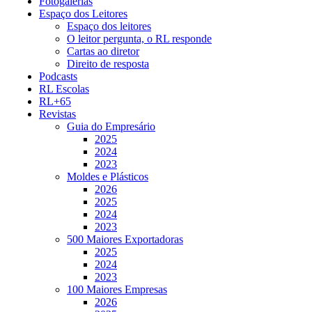
Fotogalerias
Espaço dos Leitores
Espaço dos leitores
O leitor pergunta, o RL responde
Cartas ao diretor
Direito de resposta
Podcasts
RL Escolas
RL+65
Revistas
Guia do Empresário
2025
2024
2023
Moldes e Plásticos
2026
2025
2024
2023
500 Maiores Exportadoras
2025
2024
2023
100 Maiores Empresas
2026