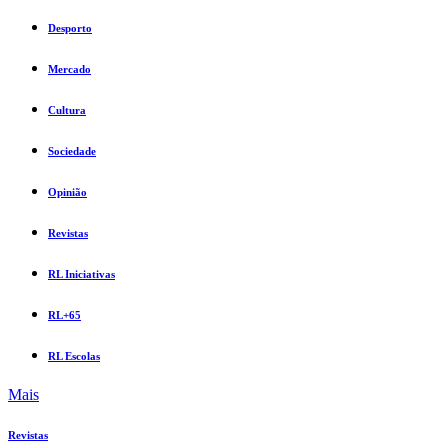
Desporto
Mercado
Cultura
Sociedade
Opinião
Revistas
RL Iniciativas
RL+65
RL Escolas
Mais
Revistas