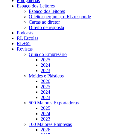
Fotogalerias
Espaço dos Leitores
Espaço dos leitores
O leitor pergunta, o RL responde
Cartas ao diretor
Direito de resposta
Podcasts
RL Escolas
RL+65
Revistas
Guia do Empresário
2025
2024
2023
Moldes e Plásticos
2026
2025
2024
2023
500 Maiores Exportadoras
2025
2024
2023
100 Maiores Empresas
2026