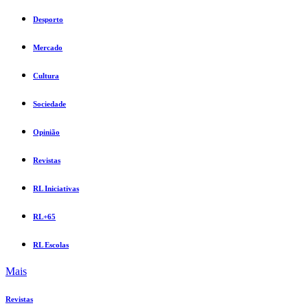
Desporto
Mercado
Cultura
Sociedade
Opinião
Revistas
RL Iniciativas
RL+65
RL Escolas
Mais
Revistas