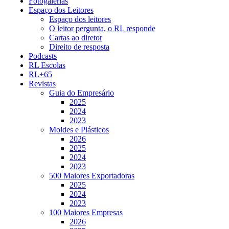
Fotogalerias
Espaço dos Leitores
Espaço dos leitores
O leitor pergunta, o RL responde
Cartas ao diretor
Direito de resposta
Podcasts
RL Escolas
RL+65
Revistas
Guia do Empresário
2025
2024
2023
Moldes e Plásticos
2026
2025
2024
2023
500 Maiores Exportadoras
2025
2024
2023
100 Maiores Empresas
2026