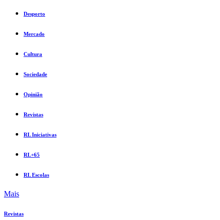
Desporto
Mercado
Cultura
Sociedade
Opinião
Revistas
RL Iniciativas
RL+65
RL Escolas
Mais
Revistas