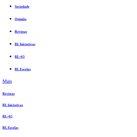
Sociedade
Opinião
Revistas
RL Iniciativas
RL+65
RL Escolas
Mais
Revistas
RL Iniciativas
RL+65
RL Escolas