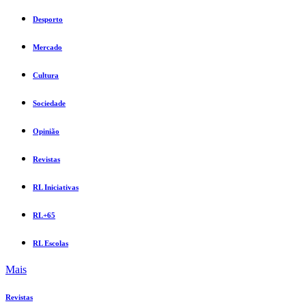
Desporto
Mercado
Cultura
Sociedade
Opinião
Revistas
RL Iniciativas
RL+65
RL Escolas
Mais
Revistas