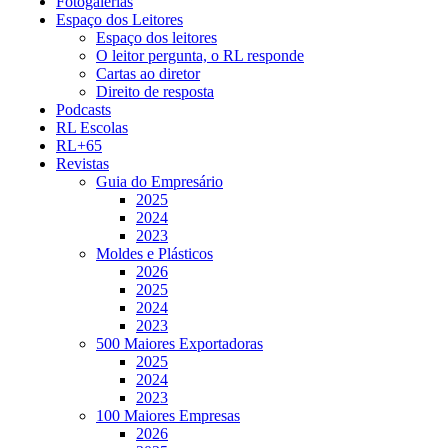
Fotogalerias
Espaço dos Leitores
Espaço dos leitores
O leitor pergunta, o RL responde
Cartas ao diretor
Direito de resposta
Podcasts
RL Escolas
RL+65
Revistas
Guia do Empresário
2025
2024
2023
Moldes e Plásticos
2026
2025
2024
2023
500 Maiores Exportadoras
2025
2024
2023
100 Maiores Empresas
2026