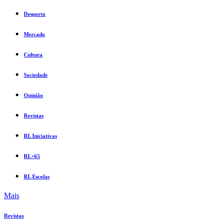
Desporto
Mercado
Cultura
Sociedade
Opinião
Revistas
RL Iniciativas
RL+65
RL Escolas
Mais
Revistas