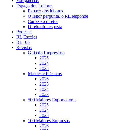
Fotogalerias
Espaço dos Leitores
Espaço dos leitores
O leitor pergunta, o RL responde
Cartas ao diretor
Direito de resposta
Podcasts
RL Escolas
RL+65
Revistas
Guia do Empresário
2025
2024
2023
Moldes e Plásticos
2026
2025
2024
2023
500 Maiores Exportadoras
2025
2024
2023
100 Maiores Empresas
2026