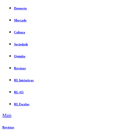
Desporto
Mercado
Cultura
Sociedade
Opinião
Revistas
RL Iniciativas
RL+65
RL Escolas
Mais
Revistas