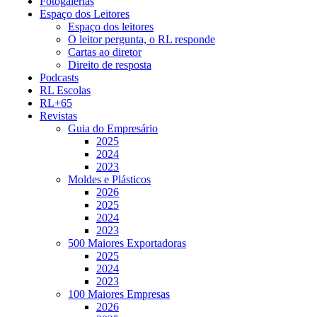
Fotogalerias
Espaço dos Leitores
Espaço dos leitores
O leitor pergunta, o RL responde
Cartas ao diretor
Direito de resposta
Podcasts
RL Escolas
RL+65
Revistas
Guia do Empresário
2025
2024
2023
Moldes e Plásticos
2026
2025
2024
2023
500 Maiores Exportadoras
2025
2024
2023
100 Maiores Empresas
2026