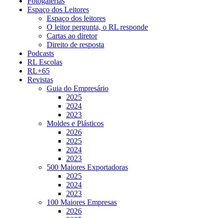
Fotogalerias
Espaço dos Leitores
Espaço dos leitores
O leitor pergunta, o RL responde
Cartas ao diretor
Direito de resposta
Podcasts
RL Escolas
RL+65
Revistas
Guia do Empresário
2025
2024
2023
Moldes e Plásticos
2026
2025
2024
2023
500 Maiores Exportadoras
2025
2024
2023
100 Maiores Empresas
2026