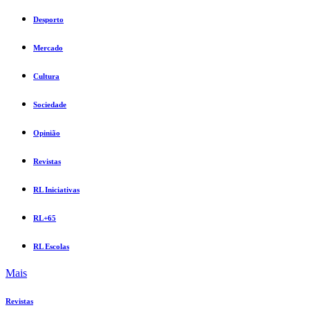
Desporto
Mercado
Cultura
Sociedade
Opinião
Revistas
RL Iniciativas
RL+65
RL Escolas
Mais
Revistas