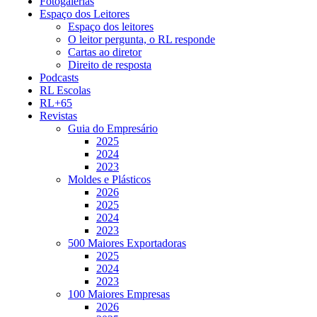
Fotogalerias
Espaço dos Leitores
Espaço dos leitores
O leitor pergunta, o RL responde
Cartas ao diretor
Direito de resposta
Podcasts
RL Escolas
RL+65
Revistas
Guia do Empresário
2025
2024
2023
Moldes e Plásticos
2026
2025
2024
2023
500 Maiores Exportadoras
2025
2024
2023
100 Maiores Empresas
2026