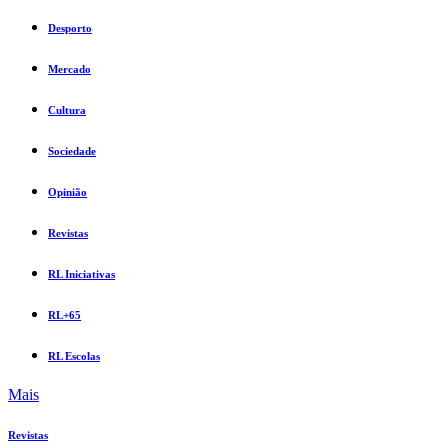
Desporto
Mercado
Cultura
Sociedade
Opinião
Revistas
RL Iniciativas
RL+65
RL Escolas
Mais
Revistas