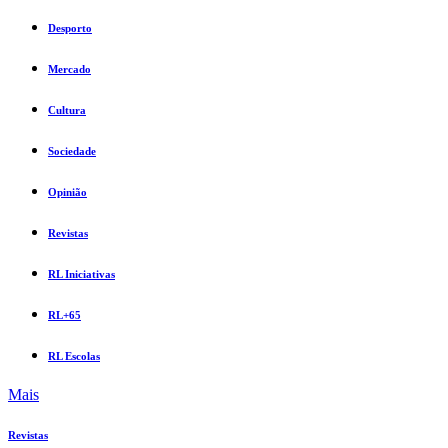
Desporto
Mercado
Cultura
Sociedade
Opinião
Revistas
RL Iniciativas
RL+65
RL Escolas
Mais
Revistas