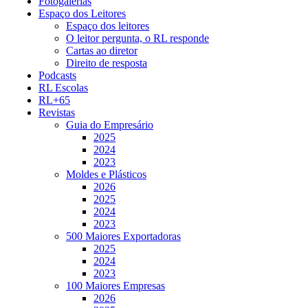
Fotogalerias
Espaço dos Leitores
Espaço dos leitores
O leitor pergunta, o RL responde
Cartas ao diretor
Direito de resposta
Podcasts
RL Escolas
RL+65
Revistas
Guia do Empresário
2025
2024
2023
Moldes e Plásticos
2026
2025
2024
2023
500 Maiores Exportadoras
2025
2024
2023
100 Maiores Empresas
2026