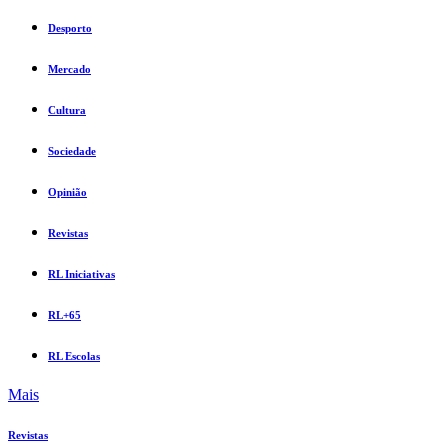
Desporto
Mercado
Cultura
Sociedade
Opinião
Revistas
RL Iniciativas
RL+65
RL Escolas
Mais
Revistas