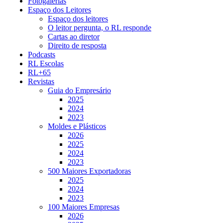
Fotogalerias
Espaço dos Leitores
Espaço dos leitores
O leitor pergunta, o RL responde
Cartas ao diretor
Direito de resposta
Podcasts
RL Escolas
RL+65
Revistas
Guia do Empresário
2025
2024
2023
Moldes e Plásticos
2026
2025
2024
2023
500 Maiores Exportadoras
2025
2024
2023
100 Maiores Empresas
2026