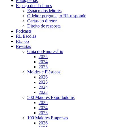
Fotogalerias
Espaço dos Leitores
Espaço dos leitores
O leitor pergunta, o RL responde
Cartas ao diretor
Direito de resposta
Podcasts
RL Escolas
RL+65
Revistas
Guia do Empresário
2025
2024
2023
Moldes e Plásticos
2026
2025
2024
2023
500 Maiores Exportadoras
2025
2024
2023
100 Maiores Empresas
2026