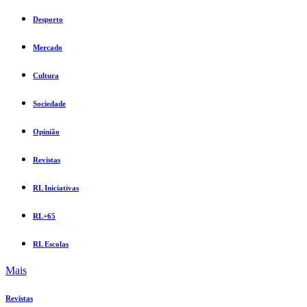
Desporto
Mercado
Cultura
Sociedade
Opinião
Revistas
RL Iniciativas
RL+65
RL Escolas
Mais
Revistas