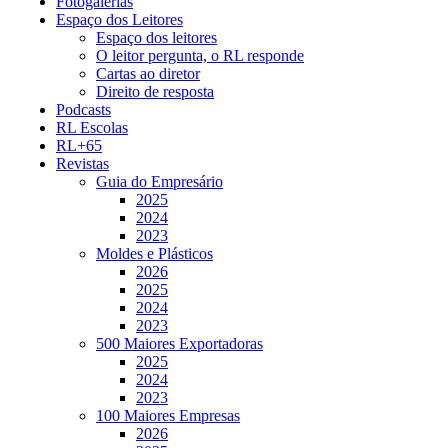
Fotogalerias
Espaço dos Leitores
Espaço dos leitores
O leitor pergunta, o RL responde
Cartas ao diretor
Direito de resposta
Podcasts
RL Escolas
RL+65
Revistas
Guia do Empresário
2025
2024
2023
Moldes e Plásticos
2026
2025
2024
2023
500 Maiores Exportadoras
2025
2024
2023
100 Maiores Empresas
2026