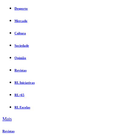
Desporto
Mercado
Cultura
Sociedade
Opinião
Revistas
RL Iniciativas
RL+65
RL Escolas
Mais
Revistas