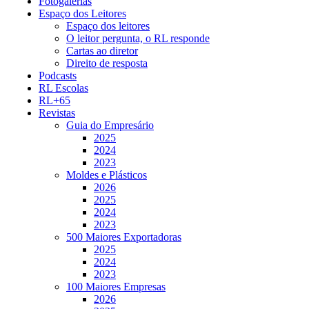
Fotogalerias
Espaço dos Leitores
Espaço dos leitores
O leitor pergunta, o RL responde
Cartas ao diretor
Direito de resposta
Podcasts
RL Escolas
RL+65
Revistas
Guia do Empresário
2025
2024
2023
Moldes e Plásticos
2026
2025
2024
2023
500 Maiores Exportadoras
2025
2024
2023
100 Maiores Empresas
2026