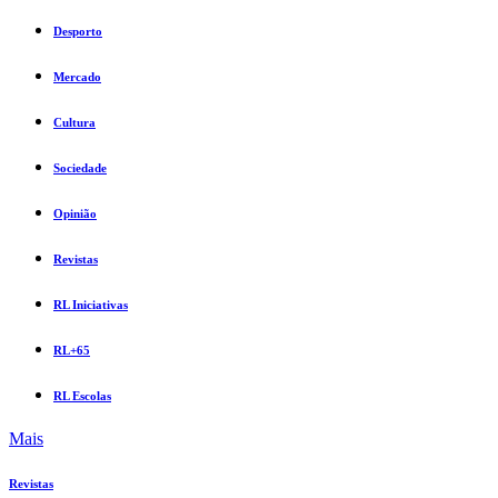
Desporto
Mercado
Cultura
Sociedade
Opinião
Revistas
RL Iniciativas
RL+65
RL Escolas
Mais
Revistas