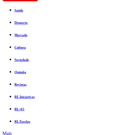
Saúde
Desporto
Mercado
Cultura
Sociedade
Opinião
Revistas
RL Iniciativas
RL+65
RL Escolas
Mais