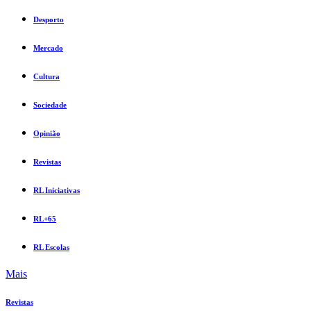
Desporto
Mercado
Cultura
Sociedade
Opinião
Revistas
RL Iniciativas
RL+65
RL Escolas
Mais
Revistas