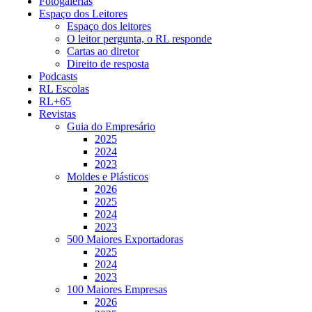
Fotogalerias
Espaço dos Leitores
Espaço dos leitores
O leitor pergunta, o RL responde
Cartas ao diretor
Direito de resposta
Podcasts
RL Escolas
RL+65
Revistas
Guia do Empresário
2025
2024
2023
Moldes e Plásticos
2026
2025
2024
2023
500 Maiores Exportadoras
2025
2024
2023
100 Maiores Empresas
2026