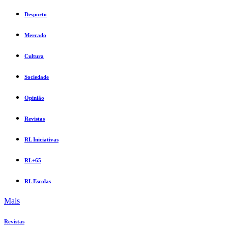
Desporto
Mercado
Cultura
Sociedade
Opinião
Revistas
RL Iniciativas
RL+65
RL Escolas
Mais
Revistas