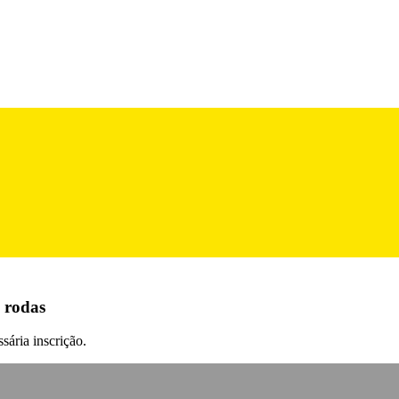
s rodas
sária inscrição.