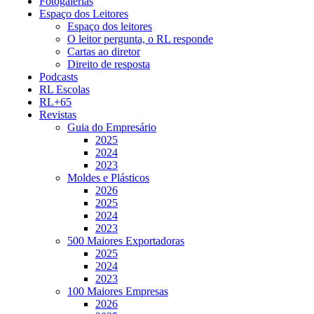
Fotogalerias
Espaço dos Leitores
Espaço dos leitores
O leitor pergunta, o RL responde
Cartas ao diretor
Direito de resposta
Podcasts
RL Escolas
RL+65
Revistas
Guia do Empresário
2025
2024
2023
Moldes e Plásticos
2026
2025
2024
2023
500 Maiores Exportadoras
2025
2024
2023
100 Maiores Empresas
2026