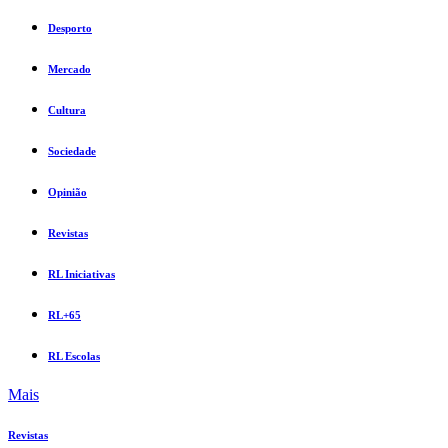
Desporto
Mercado
Cultura
Sociedade
Opinião
Revistas
RL Iniciativas
RL+65
RL Escolas
Mais
Revistas