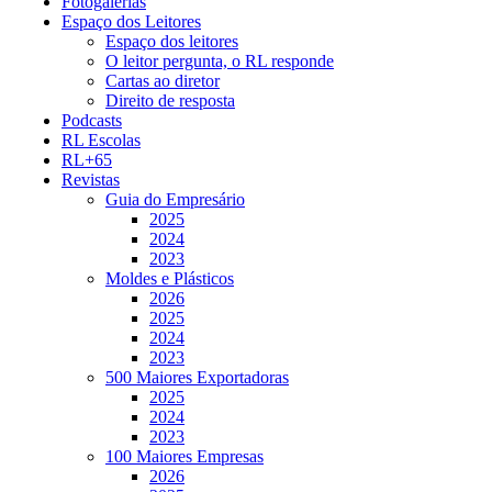
Fotogalerias
Espaço dos Leitores
Espaço dos leitores
O leitor pergunta, o RL responde
Cartas ao diretor
Direito de resposta
Podcasts
RL Escolas
RL+65
Revistas
Guia do Empresário
2025
2024
2023
Moldes e Plásticos
2026
2025
2024
2023
500 Maiores Exportadoras
2025
2024
2023
100 Maiores Empresas
2026