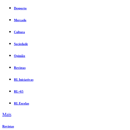
Desporto
Mercado
Cultura
Sociedade
Opinião
Revistas
RL Iniciativas
RL+65
RL Escolas
Mais
Revistas