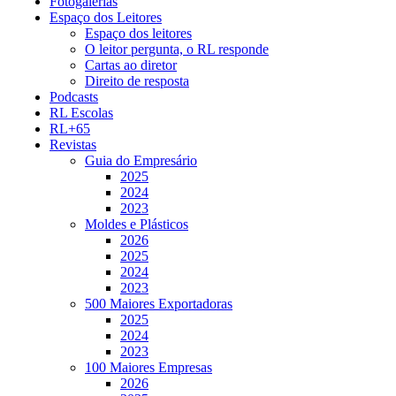
Fotogalerias
Espaço dos Leitores
Espaço dos leitores
O leitor pergunta, o RL responde
Cartas ao diretor
Direito de resposta
Podcasts
RL Escolas
RL+65
Revistas
Guia do Empresário
2025
2024
2023
Moldes e Plásticos
2026
2025
2024
2023
500 Maiores Exportadoras
2025
2024
2023
100 Maiores Empresas
2026