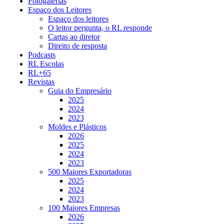
Fotogalerias
Espaço dos Leitores
Espaço dos leitores
O leitor pergunta, o RL responde
Cartas ao diretor
Direito de resposta
Podcasts
RL Escolas
RL+65
Revistas
Guia do Empresário
2025
2024
2023
Moldes e Plásticos
2026
2025
2024
2023
500 Maiores Exportadoras
2025
2024
2023
100 Maiores Empresas
2026