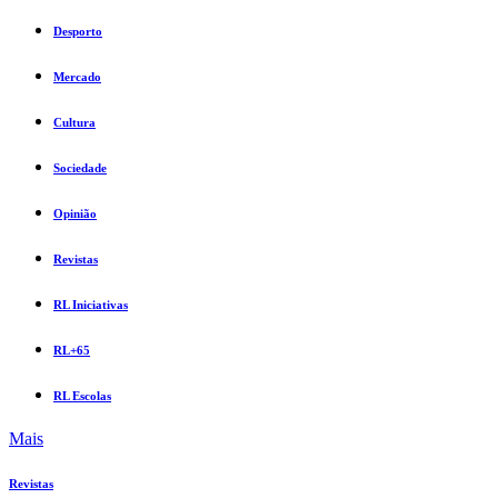
Desporto
Mercado
Cultura
Sociedade
Opinião
Revistas
RL Iniciativas
RL+65
RL Escolas
Mais
Revistas