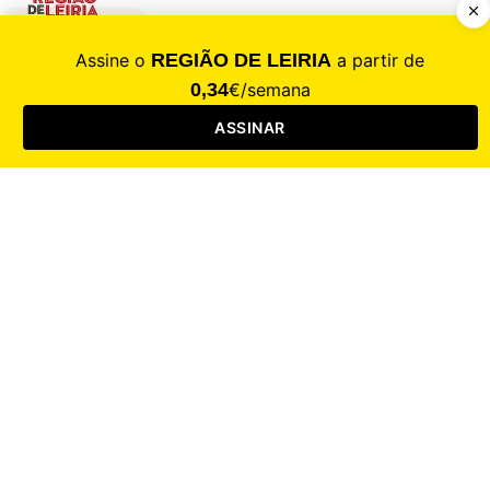
CALAMIDADE
Saúde
Desporto
Mercado
Cultura
Sociedade
Opinião
Revistas
RL Iniciativas
RL+65
RL Escolas