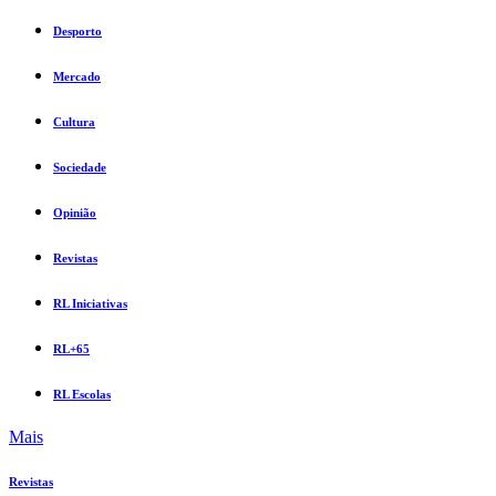
Desporto
Mercado
Cultura
Sociedade
Opinião
Revistas
RL Iniciativas
RL+65
RL Escolas
Mais
Revistas