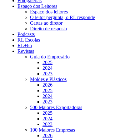
Fotogalerias
Espaço dos Leitores
Espaço dos leitores
O leitor pergunta, o RL responde
Cartas ao diretor
Direito de resposta
Podcasts
RL Escolas
RL+65
Revistas
Guia do Empresário
2025
2024
2023
Moldes e Plásticos
2026
2025
2024
2023
500 Maiores Exportadoras
2025
2024
2023
100 Maiores Empresas
2026