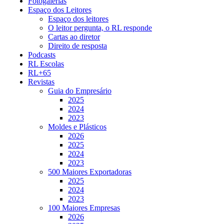
Fotogalerias
Espaço dos Leitores
Espaço dos leitores
O leitor pergunta, o RL responde
Cartas ao diretor
Direito de resposta
Podcasts
RL Escolas
RL+65
Revistas
Guia do Empresário
2025
2024
2023
Moldes e Plásticos
2026
2025
2024
2023
500 Maiores Exportadoras
2025
2024
2023
100 Maiores Empresas
2026