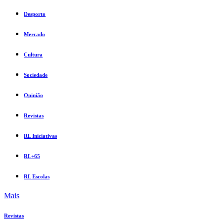
Desporto
Mercado
Cultura
Sociedade
Opinião
Revistas
RL Iniciativas
RL+65
RL Escolas
Mais
Revistas