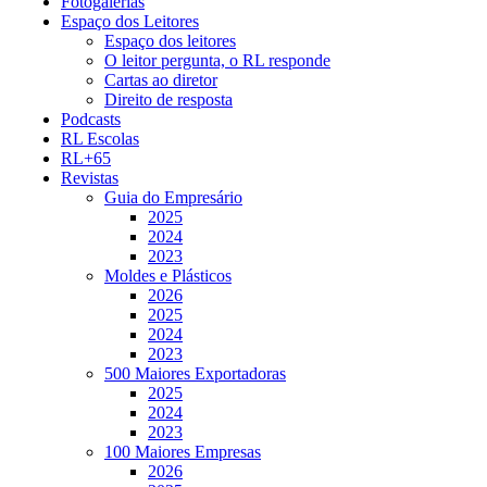
Fotogalerias
Espaço dos Leitores
Espaço dos leitores
O leitor pergunta, o RL responde
Cartas ao diretor
Direito de resposta
Podcasts
RL Escolas
RL+65
Revistas
Guia do Empresário
2025
2024
2023
Moldes e Plásticos
2026
2025
2024
2023
500 Maiores Exportadoras
2025
2024
2023
100 Maiores Empresas
2026