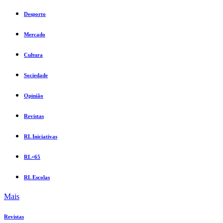
Desporto
Mercado
Cultura
Sociedade
Opinião
Revistas
RL Iniciativas
RL+65
RL Escolas
Mais
Revistas