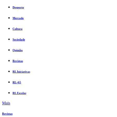
Desporto
Mercado
Cultura
Sociedade
Opinião
Revistas
RL Iniciativas
RL+65
RL Escolas
Mais
Revistas