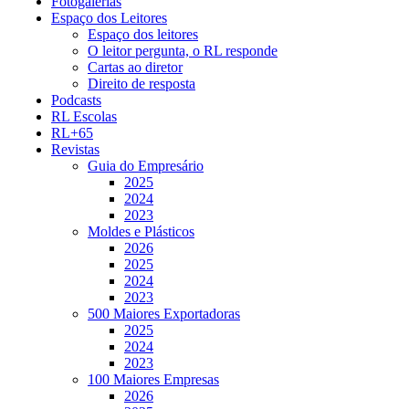
Fotogalerias
Espaço dos Leitores
Espaço dos leitores
O leitor pergunta, o RL responde
Cartas ao diretor
Direito de resposta
Podcasts
RL Escolas
RL+65
Revistas
Guia do Empresário
2025
2024
2023
Moldes e Plásticos
2026
2025
2024
2023
500 Maiores Exportadoras
2025
2024
2023
100 Maiores Empresas
2026