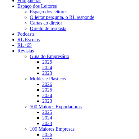
Fotogalerias
Espaço dos Leitores
Espaço dos leitores
O leitor pergunta, o RL responde
Cartas ao diretor
Direito de resposta
Podcasts
RL Escolas
RL+65
Revistas
Guia do Empresário
2025
2024
2023
Moldes e Plásticos
2026
2025
2024
2023
500 Maiores Exportadoras
2025
2024
2023
100 Maiores Empresas
2026