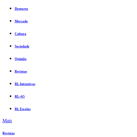
Desporto
Mercado
Cultura
Sociedade
Opinião
Revistas
RL Iniciativas
RL+65
RL Escolas
Mais
Revistas